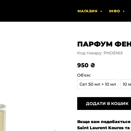
МАГАЗИН
ІНФО
ПАРФУМ ФЕН
Код товару:
PHOENIX
950
₴
Об'єм:
Сет 50 мл + 10 мл
10 
ДОДАТИ В КОШИК
Якщо вам подобається D
Saint Laurent Kouros т