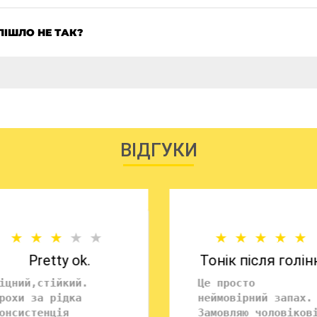
ПІШЛО НЕ ТАК?
ВІДГУКИ
Pretty ok.
Тонік після голін
іцний,стійкий.
Це просто
рохи за рідка
неймовірний запах.
онсистенція
Замовляю чоловіков