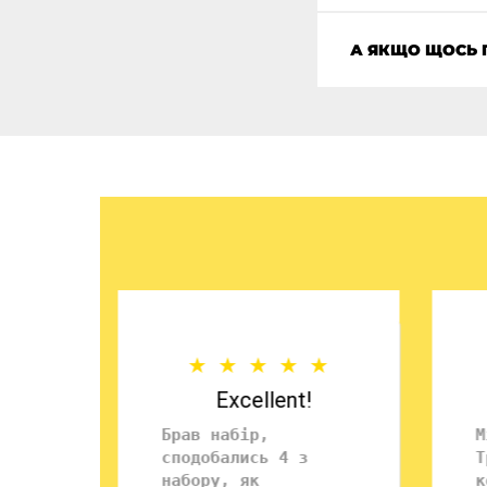
А ЯКЩО ЩОСЬ 
Excellent!
Брав набір,
М
сподобались 4 з
Т
набору, як
к