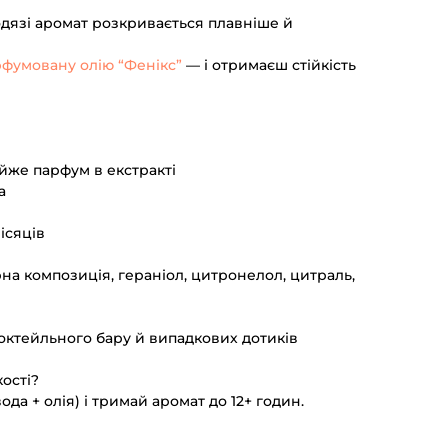
одязі аромат розкривається плавніше й
фумовану олію “Фенікс”
— і отримаєш стійкість
йже парфум в екстракті
а
ісяців
на композиція, гераніол, цитронелол, цитраль,
коктейльного бару й випадкових дотиків
ості?
вода + олія) і тримай аромат до 12+ годин.