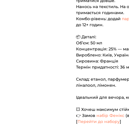
триматися довше.
Нанось на текстиль. На 
тримається годинами.
Комбо-рівень: додай
пар
до 12+ годин.
📦 Деталі:
Об’єм: 50 мл
Концентрація: 25% — ма
Вироблено: Київ, Україн
Сировина: Франція
Термін придатності: 36 м
Склад: етанол, парфумер
ліналоол, лімонен.
Ідеальний для вечора, 
💥 Хочеш максимум стійк
👉 Замов
набір Фенікс
(
[
Перейти до набору
]