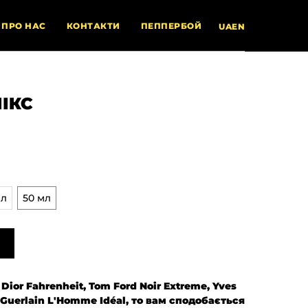
ПРО НАС
КОНТАКТИ
ПЕППЕРБОЙ
UA
EN
ІКС
мл
50 мл
ior Fahrenheit, Tom Ford Noir Extreme, Yves
а Guerlain L'Homme Idéal, то вам сподобається