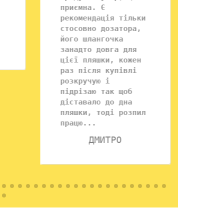
приємна. Є
рекомендація тільки
стосовно дозатора,
його шлангочка
занадто довга для
цієї пляшки, кожен
раз після купівлі
розкручую і
підрізаю так щоб
діставало до дна
пляшки, тоді розпил
працю...
ДМИТРО