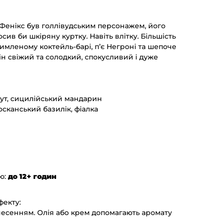
Фенікс був голлівудським персонажем, його
осив би шкіряну куртку. Навіть влітку. Більшість
димленому коктейль-барі, п’є Негроні та шепоче
 Він свіжий та солодкий, спокусливий і дуже
рут, сицилійський мандарин
тосканський базилік, фіалка
єю
:
до 12+ годин
фекту:
есенням. Олія або крем допомагають аромату