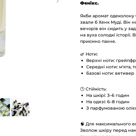
Фенікс.
Якби аромат одеколону 
звали б Хенк Муді. Він н
вечорів він сидить у за
на вуха солодкі історії.
приємно пахне.
🌿 Ноти:
Верхні ноти: грейпф
Середні ноти: м'ята, 
Базові ноти: ветивер
🕒 Стійкість:
На шкірі: 3–6 годин
На одязі: 6–8 годин
З парфумованою олі
🧠 Для максимального е
Зволож шкіру перед нан