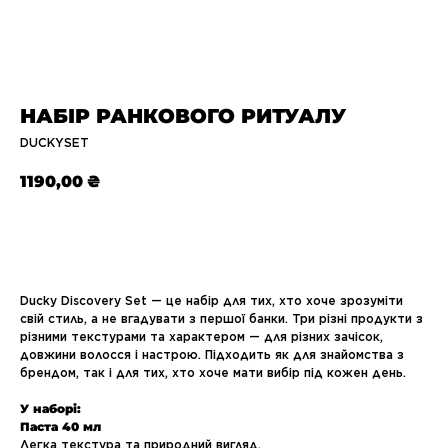
НАБІР РАНКОВОГО РИТУАЛУ
DUCKYSET
1190,00
₴
ДОДАТИ В КОШИК
Ducky Discovery Set — це набір для тих, хто хоче зрозуміти
свій стиль, а не вгадувати з першої банки. Три різні продукти з
різними текстурами та характером — для різних зачісок,
довжини волосся і настрою. Підходить як для знайомства з
брендом, так і для тих, хто хоче мати вибір під кожен день.
У наборі:
Паста 40 мл
Легка текстура та природний вигляд.